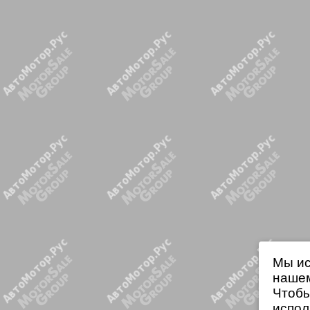
Мы ис
нашем
Чтобы
испол