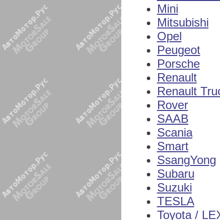
Mini
Mitsubishi
Opel
Peugeot
Porsche
Renault
Renault Tru
Rover
SAAB
Scania
Smart
SsangYong
Subaru
Suzuki
TESLA
Toyota / L