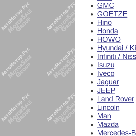
GMC
GOETZE
Hino
Honda
HOWO
Hyundai / K
Infiniti / Nis
Isuzu
Iveco
Jaguar
JEEP
Land Rover
Lincoln
Man
Mazda
Mercedes-B