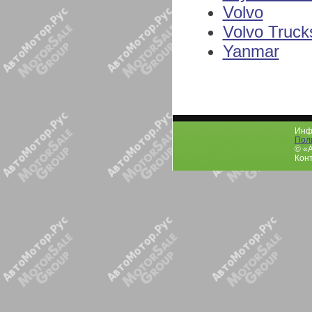
Volvo
Volvo Truck
Yanmar
Инфо
Пол
© «
Конт