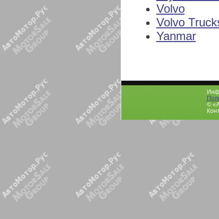
Volvo
Volvo Truck
Yanmar
Инфо
Пол
© «
Конт