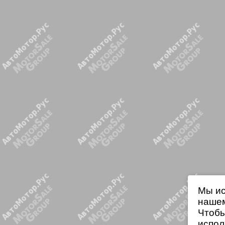
Мы ис
нашем
Чтобы
испол