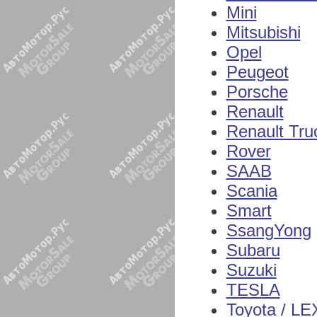
Mini
Mitsubishi
Opel
Peugeot
Porsche
Renault
Renault Tru
Rover
SAAB
Scania
Smart
SsangYong
Subaru
Suzuki
TESLA
Toyota / L