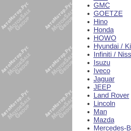
GMC
GOETZE
Hino
Honda
HOWO
Hyundai / K
Infiniti / Nis
Isuzu
Iveco
Jaguar
JEEP
Land Rover
Lincoln
Man
Mazda
Mercedes-B