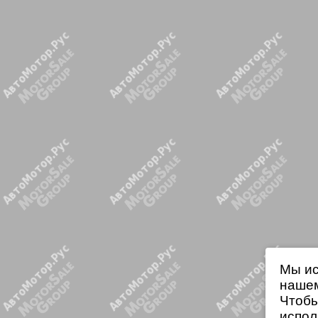
Мы ис
нашем
Чтобы
испол