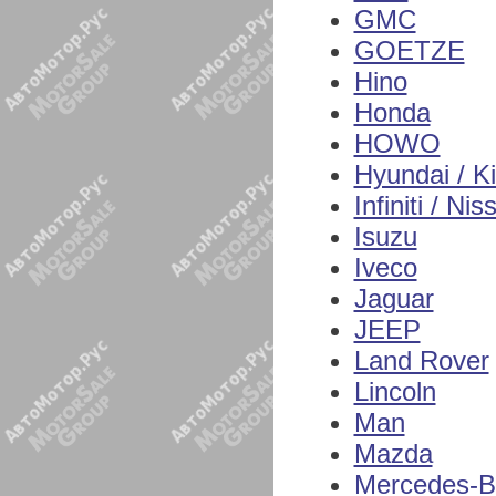
GMC
GOETZE
Hino
Honda
HOWO
Hyundai / K
Infiniti / Nis
Isuzu
Iveco
Jaguar
JEEP
Land Rover
Lincoln
Man
Mazda
Mercedes-B