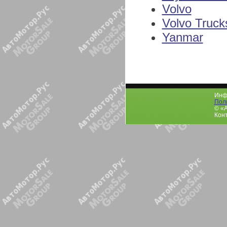
Volvo
Volvo Truck
Yanmar
Инфо
Пол
© «
Конт