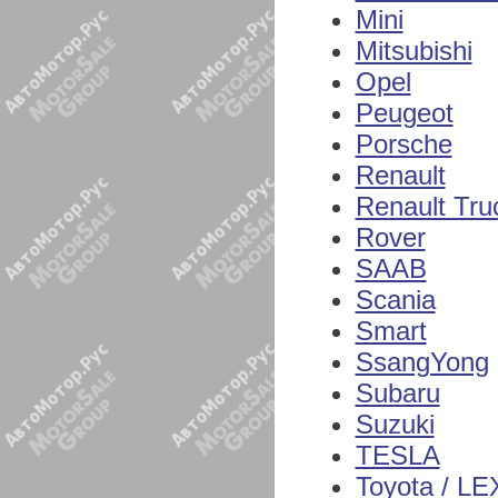
Mini
Mitsubishi
Opel
Peugeot
Porsche
Renault
Renault Tru
Rover
SAAB
Scania
Smart
SsangYong
Subaru
Suzuki
TESLA
Toyota / L