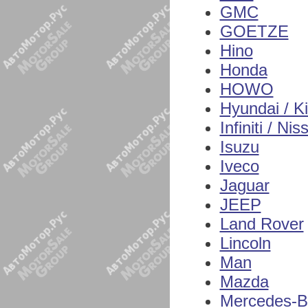
GMC
GOETZE
Hino
Honda
HOWO
Hyundai / K
Infiniti / Nis
Isuzu
Iveco
Jaguar
JEEP
Land Rover
Lincoln
Man
Mazda
Mercedes-B