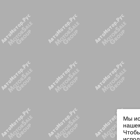
Мы ис
нашем
Чтобы
испол