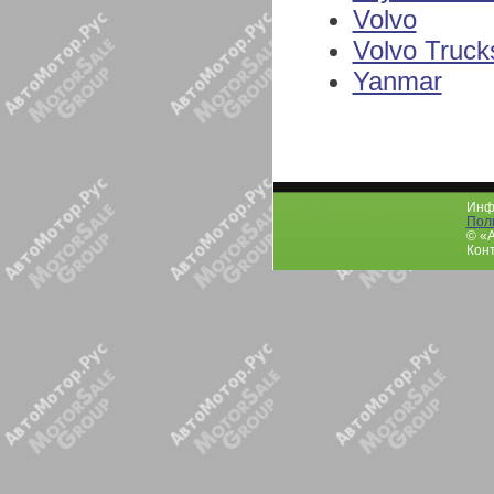
Volvo
Volvo Truck
Yanmar
Инфо
Пол
© «
Конт