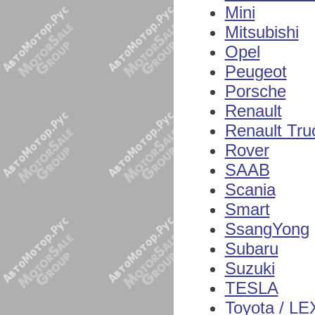
Mini
Mitsubishi
Opel
Peugeot
Porsche
Renault
Renault Tru
Rover
SAAB
Scania
Smart
SsangYong
Subaru
Suzuki
TESLA
Toyota / L