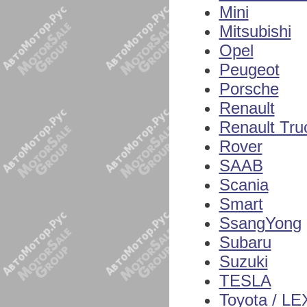
Mini
Mitsubishi
Opel
Peugeot
Porsche
Renault
Renault Tru
Rover
SAAB
Scania
Smart
SsangYong
Subaru
Suzuki
TESLA
Toyota / L