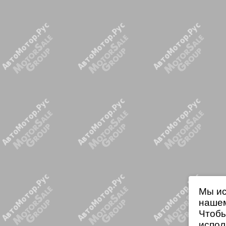
Мы ис
нашем
Чтобы
испол