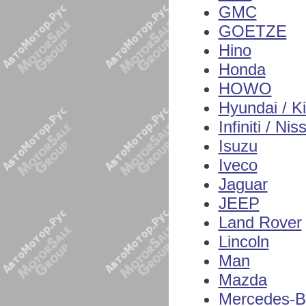
GMC
GOETZE
Hino
Honda
HOWO
Hyundai / K
Infiniti / Nis
Isuzu
Iveco
Jaguar
JEEP
Land Rover
Lincoln
Man
Mazda
Mercedes-B