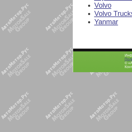
Volvo
Volvo Truck
Yanmar
Инфо
Пол
© «
Конт