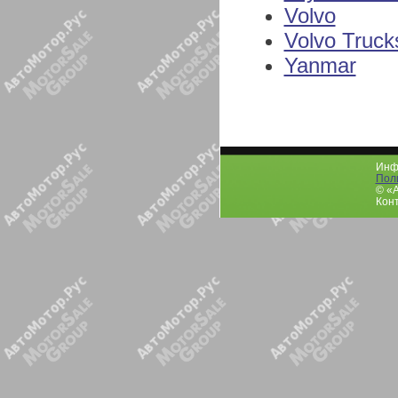
Volvo
Volvo Truck
Yanmar
Инфо
Пол
© «
Конт