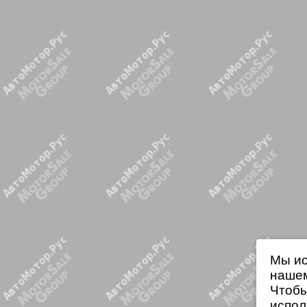
Мы ис
нашем
Чтобы
испол