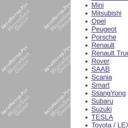
Mini
Mitsubishi
Opel
Peugeot
Porsche
Renault
Renault Tru
Rover
SAAB
Scania
Smart
SsangYong
Subaru
Suzuki
TESLA
Toyota / L