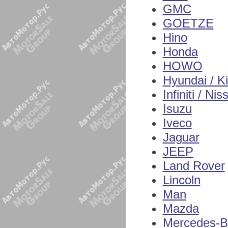
GMC
GOETZE
Hino
Honda
HOWO
Hyundai / K
Infiniti / Nis
Isuzu
Iveco
Jaguar
JEEP
Land Rover
Lincoln
Man
Mazda
Mercedes-B