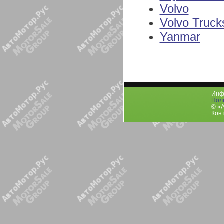
Volvo
Volvo Truck
Yanmar
Инфо
Пол
© «
Конт