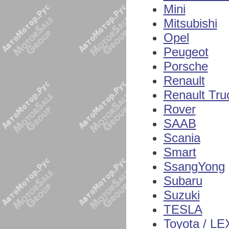
Mini
Mitsubishi
Opel
Peugeot
Porsche
Renault
Renault Tru
Rover
SAAB
Scania
Smart
SsangYong
Subaru
Suzuki
TESLA
Toyota / L