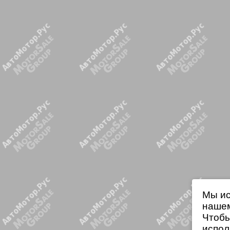
Мы ис
нашем
Чтобы
испол