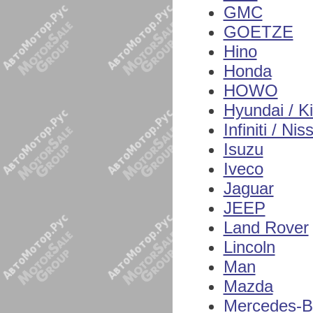
GMC
GOETZE
Hino
Honda
HOWO
Hyundai / K
Infiniti / Nis
Isuzu
Iveco
Jaguar
JEEP
Land Rover
Lincoln
Man
Mazda
Mercedes-B