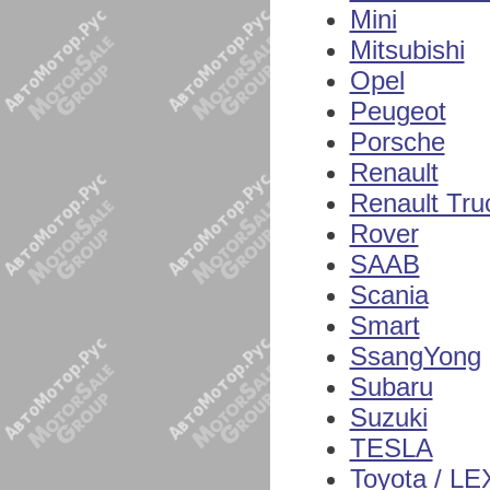
Mini
Mitsubishi
Opel
Peugeot
Porsche
Renault
Renault Tru
Rover
SAAB
Scania
Smart
SsangYong
Subaru
Suzuki
TESLA
Toyota / L