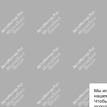
Мы ис
нашем
Чтобы
испол