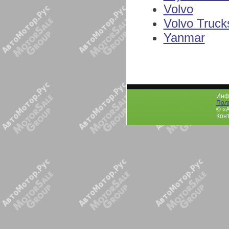
Volvo
Volvo Truck
Yanmar
Инфо
Пол
© «
Конт