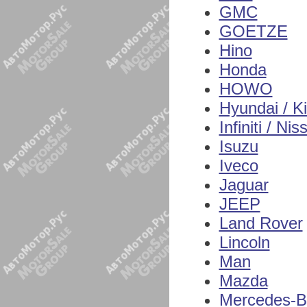
GMC
GOETZE
Hino
Honda
HOWO
Hyundai / K
Infiniti / Nis
Isuzu
Iveco
Jaguar
JEEP
Land Rover
Lincoln
Man
Mazda
Mercedes-B