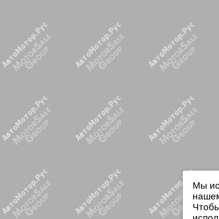
Мы ис
нашем
Чтобы
испол