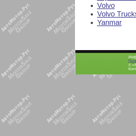
Volvo
Volvo Truck
Yanmar
Инфо
Пол
© «
Конт