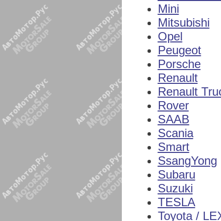
Mini
Mitsubishi
Opel
Peugeot
Porsche
Renault
Renault Tru
Rover
SAAB
Scania
Smart
SsangYong
Subaru
Suzuki
TESLA
Toyota / L