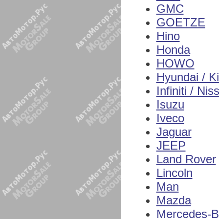
GMC
GOETZE
Hino
Honda
HOWO
Hyundai / K
Infiniti / Nis
Isuzu
Iveco
Jaguar
JEEP
Land Rover
Lincoln
Man
Mazda
Mercedes-B