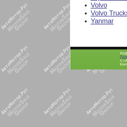
Volvo
Volvo Truck
Yanmar
Инфо
Пол
© «
Конт