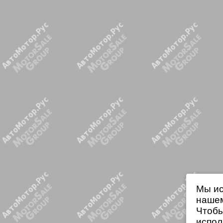
Мы ис
нашем
Чтобы
испол