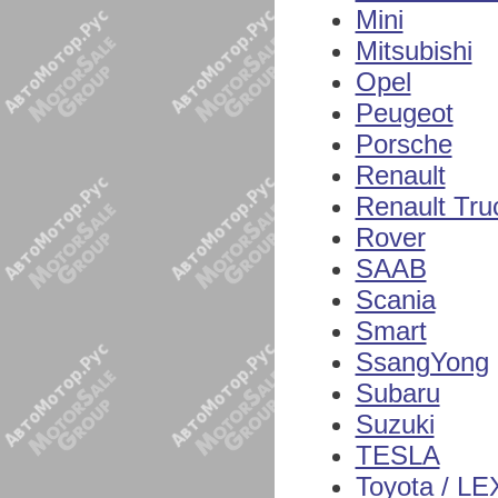
Mini
Mitsubishi
Opel
Peugeot
Porsche
Renault
Renault Tru
Rover
SAAB
Scania
Smart
SsangYong
Subaru
Suzuki
TESLA
Toyota / L