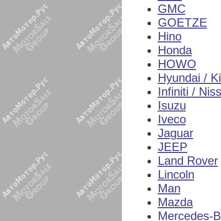
GMC
GOETZE
Hino
Honda
HOWO
Hyundai / K
Infiniti / Nis
Isuzu
Iveco
Jaguar
JEEP
Land Rover
Lincoln
Man
Mazda
Mercedes-B