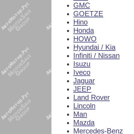
GMC
GOETZE
Hino
Honda
HOWO
Hyundai / Kia
Infiniti / Nissan
Isuzu
Iveco
Jaguar
JEEP
Land Rover
Lincoln
Man
Mazda
Mercedes-Benz