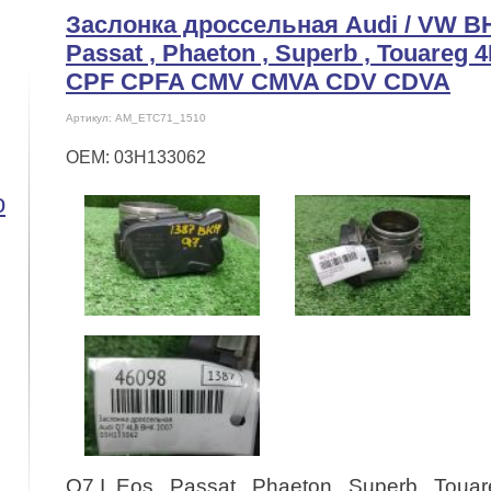
Заслонка дроссельная Audi / VW BH
Passat , Phaeton , Superb , Touareg
CPF CPFA CMV CMVA CDV CDVA
Артикул: AM_ETC71_1510
OEM: 03H133062
o
Q7 I, Eos , Passat , Phaeton , Superb , To