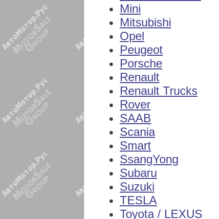
Mini
Mitsubishi
Opel
Peugeot
Porsche
Renault
Renault Trucks
Rover
SAAB
Scania
Smart
SsangYong
Subaru
Suzuki
TESLA
Toyota / LEXUS