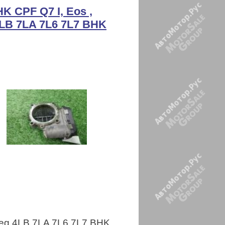
K CPF Q7 I, Eos ,
 4LB 7LA 7L6 7L7 BHK
uareg 4LB 7LA 7L6 7L7 BHK