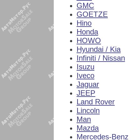
GMC
GOETZE
Hino
Honda
HOWO
Hyundai / Kia
Infiniti / Nissan
Isuzu
Iveco
Jaguar
JEEP
Land Rover
Lincoln
Man
Mazda
Mercedes-Benz