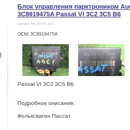
Блок управления парктроником Aud
3C8919475A Passat VI 3C2 3C5 B6
Артикул: AM_ETC70_1417
OEM: 3C8919475A
o
Passat VI 3C2 3C5 B6
Подробное описание:
Фольксваген Пассат