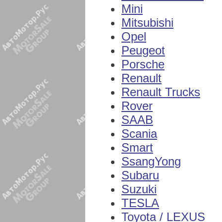
Mini
Mitsubishi
Opel
Peugeot
Porsche
Renault
Renault Trucks
Rover
SAAB
Scania
Smart
SsangYong
Subaru
Suzuki
TESLA
Toyota / LEXUS