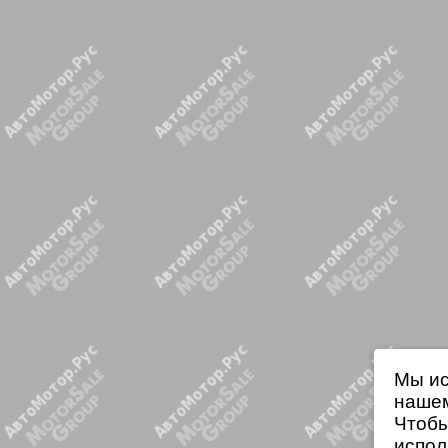
Мы ис
нашем
Чтобы
испол