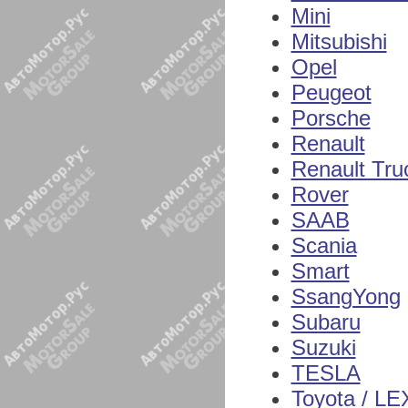
Mini
Mitsubishi
Opel
Peugeot
Porsche
Renault
Renault Tru
Rover
SAAB
Scania
Smart
SsangYong
Subaru
Suzuki
TESLA
Toyota / L