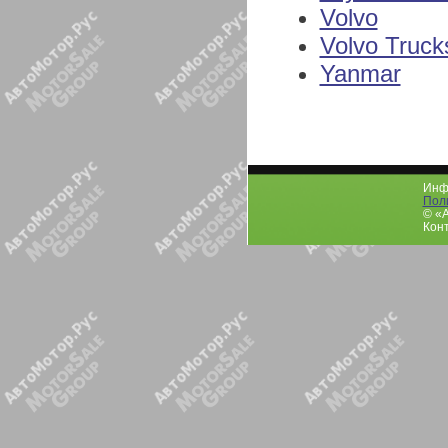
Volvo
Volvo Truck
Yanmar
Инфо
Пол
© «
Конт