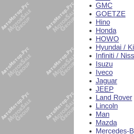
GMC
GOETZE
Hino
Honda
HOWO
Hyundai / K
Infiniti / Nis
Isuzu
Iveco
Jaguar
JEEP
Land Rover
Lincoln
Man
Mazda
Mercedes-B