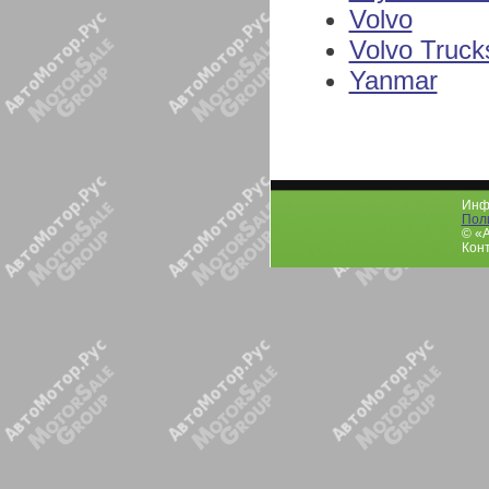
Volvo
Volvo Truck
Yanmar
Инфо
Пол
© «
Конт