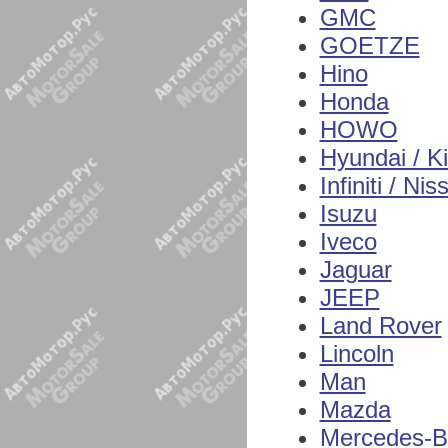
GMC
GOETZE
Hino
Honda
HOWO
Hyundai / K
Infiniti / Nis
Isuzu
Iveco
Jaguar
JEEP
Land Rover
Lincoln
Man
Mazda
Mercedes-B