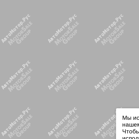
Мы ис
нашем
Чтобы
испол