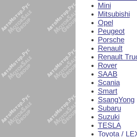
Mini
Mitsubishi
Opel
Peugeot
Porsche
Renault
Renault Tru
Rover
SAAB
Scania
Smart
SsangYong
Subaru
Suzuki
TESLA
Toyota / L