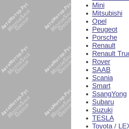
Mini
Mitsubishi
Opel
Peugeot
Porsche
Renault
Renault Tru
Rover
SAAB
Scania
Smart
SsangYong
Subaru
Suzuki
TESLA
Toyota / L