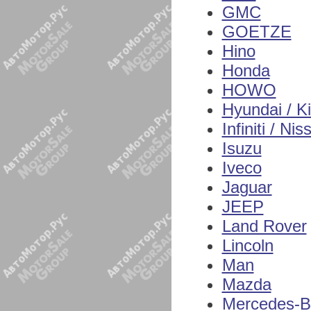
GMC
GOETZE
Hino
Honda
HOWO
Hyundai / K
Infiniti / Nis
Isuzu
Iveco
Jaguar
JEEP
Land Rover
Lincoln
Man
Mazda
Mercedes-B