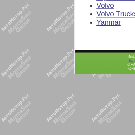
Volvo
Volvo Truck
Yanmar
Инфо
Пол
© «
Конт