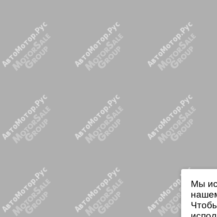
Мы ис
нашем
Чтобы
испол