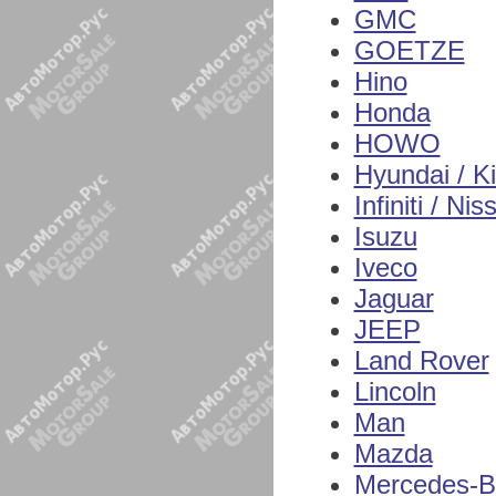
GMC
GOETZE
Hino
Honda
HOWO
Hyundai / K
Infiniti / Nis
Isuzu
Iveco
Jaguar
JEEP
Land Rover
Lincoln
Man
Mazda
Mercedes-B