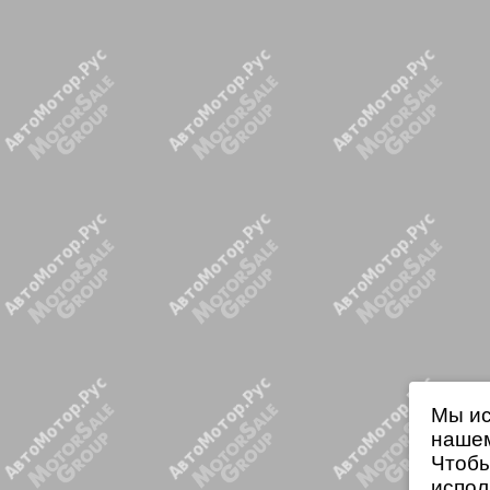
Мы ис
нашем
Чтобы
испол