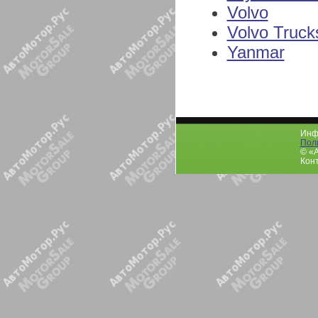
Volvo
Volvo Truck
Yanmar
Инфо
Пол
© «
Конт