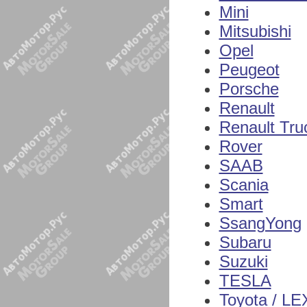
Mini
Mitsubishi
Opel
Peugeot
Porsche
Renault
Renault Tru
Rover
SAAB
Scania
Smart
SsangYong
Subaru
Suzuki
TESLA
Toyota / L