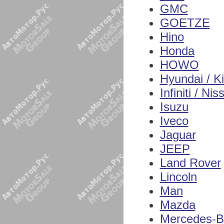
GMC
GOETZE
Hino
Honda
HOWO
Hyundai / K
Infiniti / Nis
Isuzu
Iveco
Jaguar
JEEP
Land Rover
Lincoln
Man
Mazda
Mercedes-B