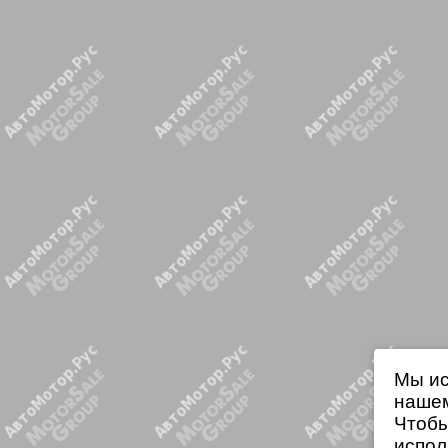
Мы ис
нашем
Чтобы
испол