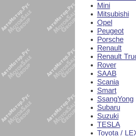
Mini
Mitsubishi
Opel
Peugeot
Porsche
Renault
Renault Tru
Rover
SAAB
Scania
Smart
SsangYong
Subaru
Suzuki
TESLA
Toyota / L