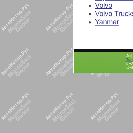
Volvo
Volvo Truck
Yanmar
Инфо
Пол
© «
Конт