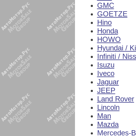
GMC
GOETZE
Hino
Honda
HOWO
Hyundai / K
Infiniti / Nis
Isuzu
Iveco
Jaguar
JEEP
Land Rover
Lincoln
Man
Mazda
Mercedes-B