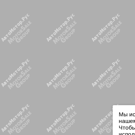
Мы ис
нашем
Чтобы
испол