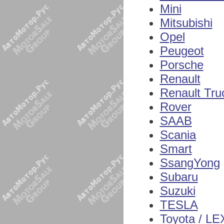
Mini
Mitsubishi
Opel
Peugeot
Porsche
Renault
Renault Tru
Rover
SAAB
Scania
Smart
SsangYong
Subaru
Suzuki
TESLA
Toyota / L