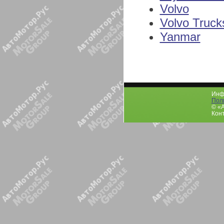
Volvo
Volvo Truck
Yanmar
Инфо
Пол
© «
Конт