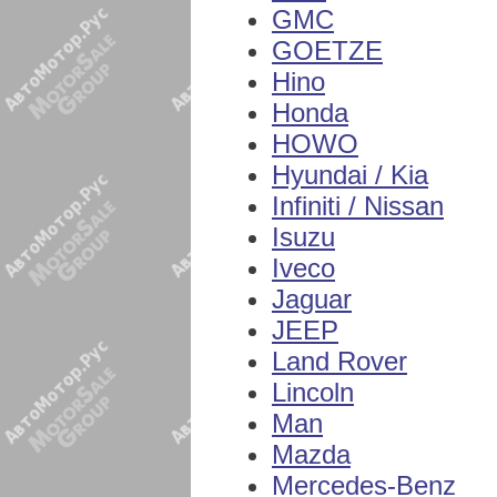
GMC
GOETZE
Hino
Honda
HOWO
Hyundai / Kia
Infiniti / Nissan
Isuzu
Iveco
Jaguar
JEEP
Land Rover
Lincoln
Man
Mazda
Mercedes-Benz