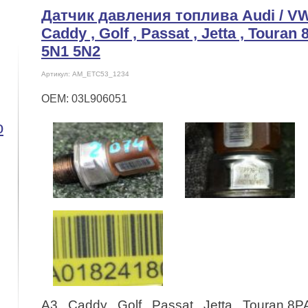
Датчик давления топлива Audi / VW
Caddy , Golf , Passat , Jetta , Toura
5N1 5N2
Артикул: AM_ETC53_1234
OEM: 03L906051
o
A3 , Caddy , Golf , Passat , Jetta , Touran