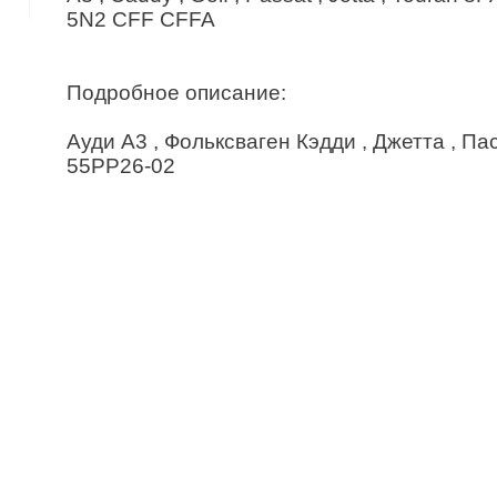
5N2 CFF CFFA
Подробное описание:
Ауди А3 , Фольксваген Кэдди , Джетта , Па
55PP26-02