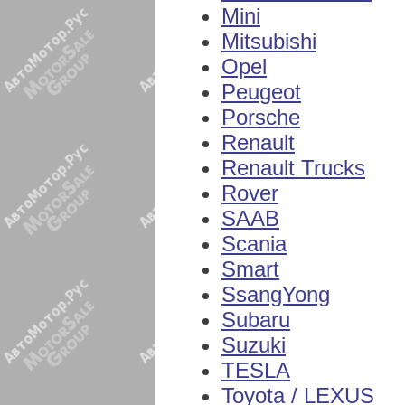
Mini
Mitsubishi
Opel
Peugeot
Porsche
Renault
Renault Trucks
Rover
SAAB
Scania
Smart
SsangYong
Subaru
Suzuki
TESLA
Toyota / LEXUS