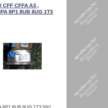
 CFF CFFA A3 ,
n 8PA 8P1 8UB 8UG 1T3
 8PA 8P1 8UB 8UG 1T3 5N1