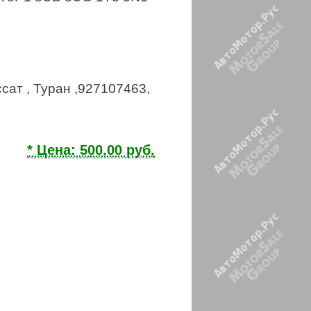
ссат , Туран ,927107463,
* Цена: 500.00 руб.