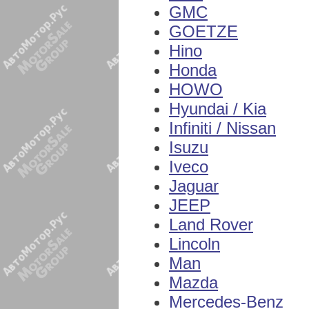
GMC
GOETZE
Hino
Honda
HOWO
Hyundai / Kia
Infiniti / Nissan
Isuzu
Iveco
Jaguar
JEEP
Land Rover
Lincoln
Man
Mazda
Mercedes-Benz