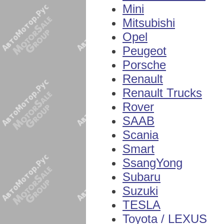
Mini
Mitsubishi
Opel
Peugeot
Porsche
Renault
Renault Trucks
Rover
SAAB
Scania
Smart
SsangYong
Subaru
Suzuki
TESLA
Toyota / LEXUS