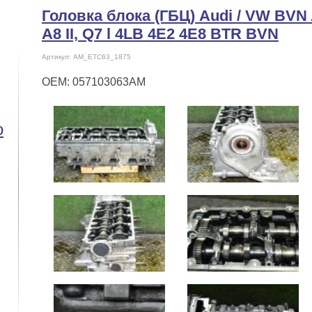
Головка блока (ГБЦ) Audi / VW BVN A
A8 II, Q7 l 4LB 4E2 4E8 BTR BVN
Артикул: AM_ETC63_1875
OEM: 057103063AM
o