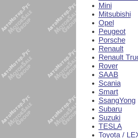
Mini
Mitsubishi
Opel
Peugeot
Porsche
Renault
Renault Tru
Rover
SAAB
Scania
Smart
SsangYong
Subaru
Suzuki
TESLA
Toyota / L