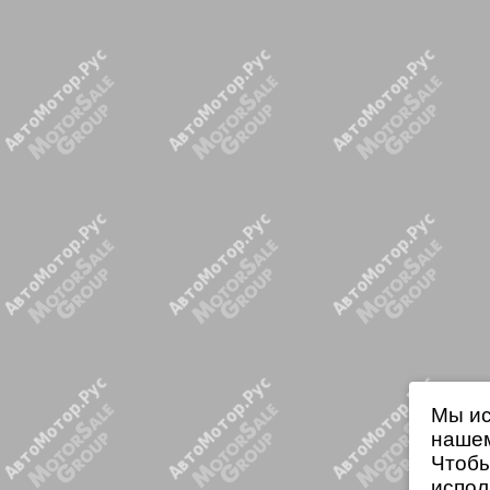
Мы ис
нашем
Чтобы
испол