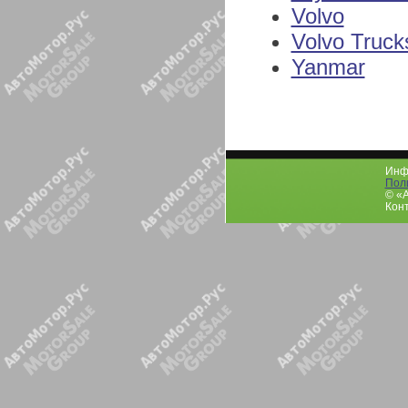
Volvo
Volvo Truck
Yanmar
Инфо
Пол
© «
Конт