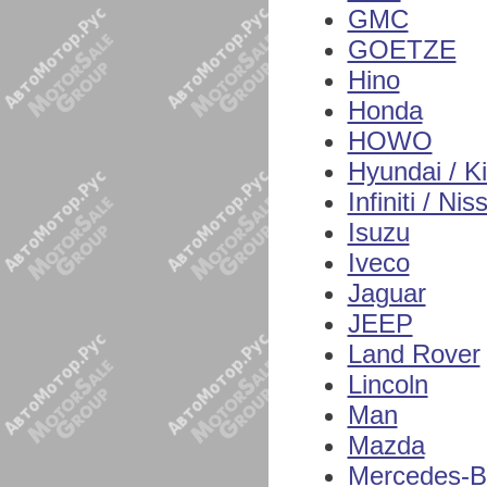
GMC
GOETZE
Hino
Honda
HOWO
Hyundai / K
Infiniti / Nis
Isuzu
Iveco
Jaguar
JEEP
Land Rover
Lincoln
Man
Mazda
Mercedes-B