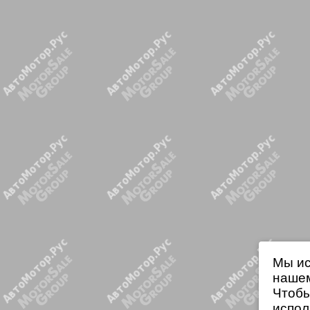
Мы ис
нашем
Чтобы
испол