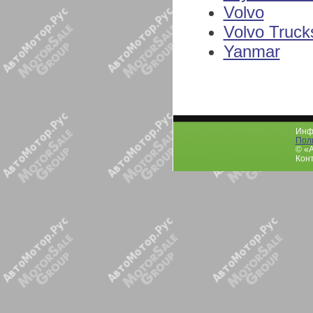
Volvo
Volvo Truck
Yanmar
Инфо
Пол
© «
Конт