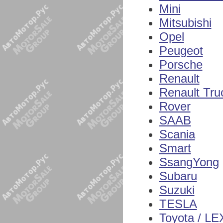
Mini
Mitsubishi
Opel
Peugeot
Porsche
Renault
Renault Tru
Rover
SAAB
Scania
Smart
SsangYong
Subaru
Suzuki
TESLA
Toyota / L