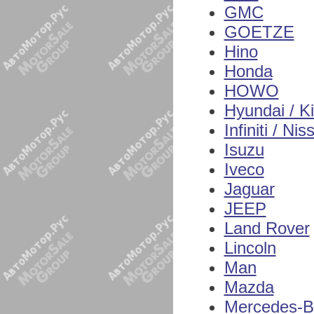
GMC
GOETZE
Hino
Honda
HOWO
Hyundai / K
Infiniti / Nis
Isuzu
Iveco
Jaguar
JEEP
Land Rover
Lincoln
Man
Mazda
Mercedes-B