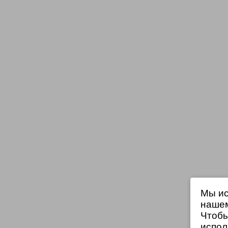
Мы ис
нашем
Чтобы
испол