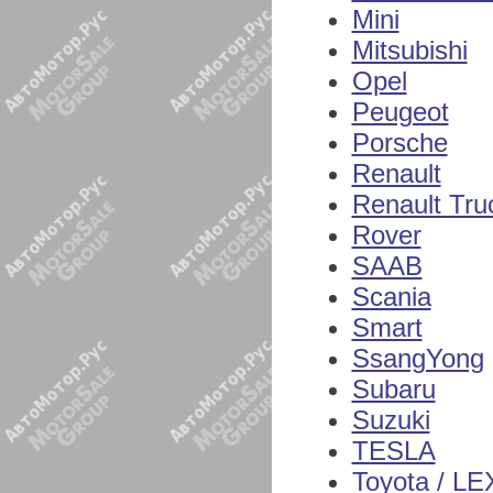
Mini
Mitsubishi
Opel
Peugeot
Porsche
Renault
Renault Tru
Rover
SAAB
Scania
Smart
SsangYong
Subaru
Suzuki
TESLA
Toyota / L