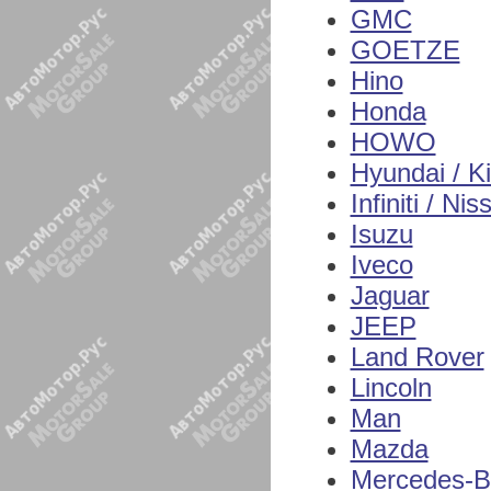
GMC
GOETZE
Hino
Honda
HOWO
Hyundai / K
Infiniti / Nis
Isuzu
Iveco
Jaguar
JEEP
Land Rover
Lincoln
Man
Mazda
Mercedes-B