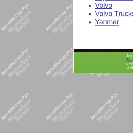
Volvo
Volvo Truck
Yanmar
Инфо
Пол
© «
Конт