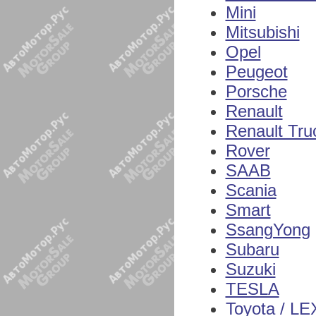
Mini
Mitsubishi
Opel
Peugeot
Porsche
Renault
Renault Tru
Rover
SAAB
Scania
Smart
SsangYong
Subaru
Suzuki
TESLA
Toyota / L