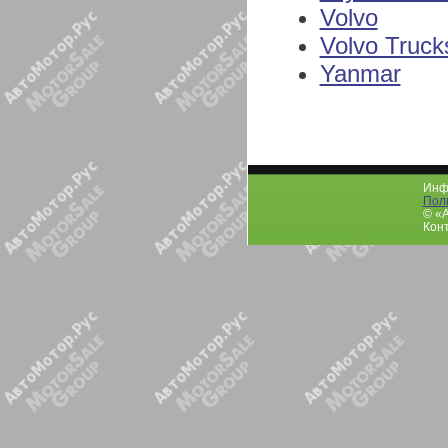
Volvo
Volvo Truck
Yanmar
Инфо
Пол
© «
Конт