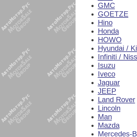
GMC
GOETZE
Hino
Honda
HOWO
Hyundai / K
Infiniti / Nis
Isuzu
Iveco
Jaguar
JEEP
Land Rover
Lincoln
Man
Mazda
Mercedes-B