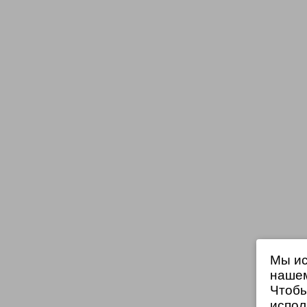
Мы ис
нашем
Чтобы
испол