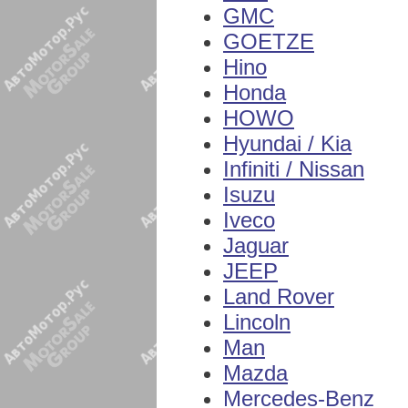
GMC
GOETZE
Hino
Honda
HOWO
Hyundai / Kia
Infiniti / Nissan
Isuzu
Iveco
Jaguar
JEEP
Land Rover
Lincoln
Man
Mazda
Mercedes-Benz