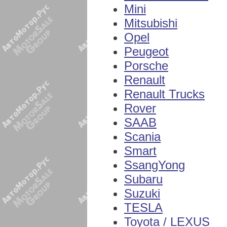
Mini
Mitsubishi
Opel
Peugeot
Porsche
Renault
Renault Trucks
Rover
SAAB
Scania
Smart
SsangYong
Subaru
Suzuki
TESLA
Toyota / LEXUS