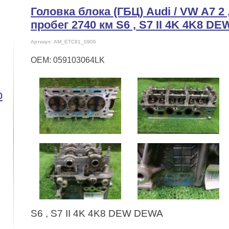
Головка блока (ГБЦ) Audi / VW A7 2 
пробег 2740 км S6 , S7 II 4K 4K8 
Артикул: AM_ETC81_0906
OEM: 059103064LK
o
S6 , S7 II 4K 4K8 DEW DEWA