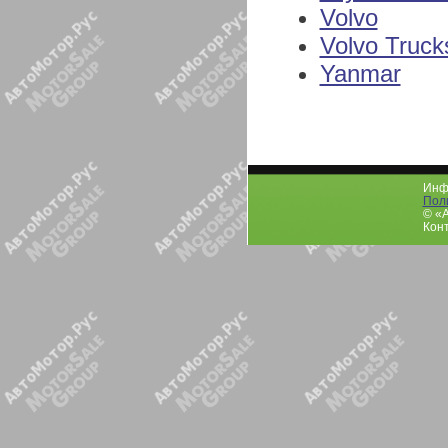
Volvo
Volvo Truck
Yanmar
Инфо
Пол
© «
Конт