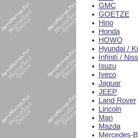
GMC
GOETZE
Hino
Honda
HOWO
Hyundai / K
Infiniti / Nis
Isuzu
Iveco
Jaguar
JEEP
Land Rover
Lincoln
Man
Mazda
Mercedes-B