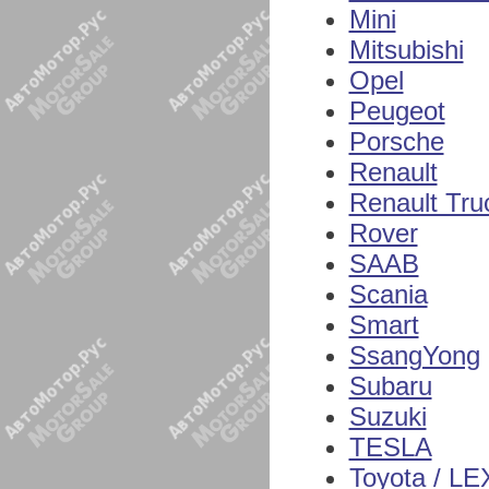
Mini
Mitsubishi
Opel
Peugeot
Porsche
Renault
Renault Tru
Rover
SAAB
Scania
Smart
SsangYong
Subaru
Suzuki
TESLA
Toyota / L