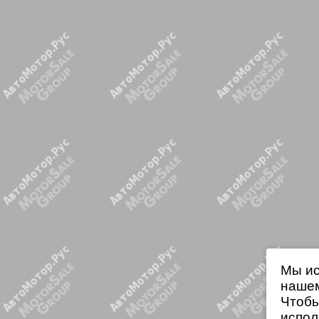
Мы ис
нашем
Чтобы
испол