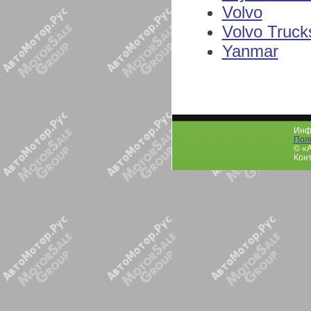
Volvo
Volvo Truck
Yanmar
Инфо
Пол
© «
Конт