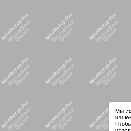
Мы ис
нашем
Чтобы
испол