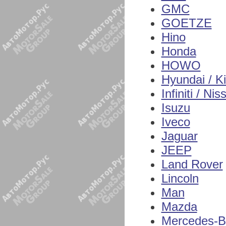
GMC
GOETZE
Hino
Honda
HOWO
Hyundai / K
Infiniti / Nis
Isuzu
Iveco
Jaguar
JEEP
Land Rover
Lincoln
Man
Mazda
Mercedes-B