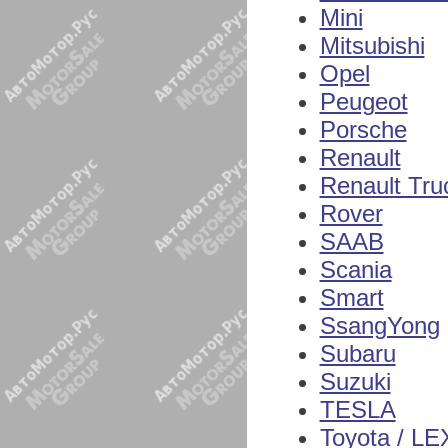
Mini
Mitsubishi
Opel
Peugeot
Porsche
Renault
Renault Tru
Rover
SAAB
Scania
Smart
SsangYong
Subaru
Suzuki
TESLA
Toyota / L