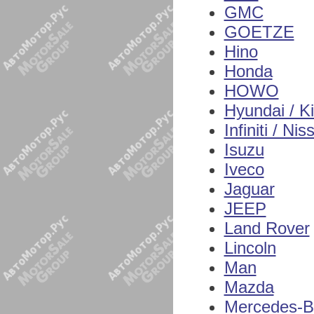
GMC
GOETZE
Hino
Honda
HOWO
Hyundai / K
Infiniti / Nis
Isuzu
Iveco
Jaguar
JEEP
Land Rover
Lincoln
Man
Mazda
Mercedes-B