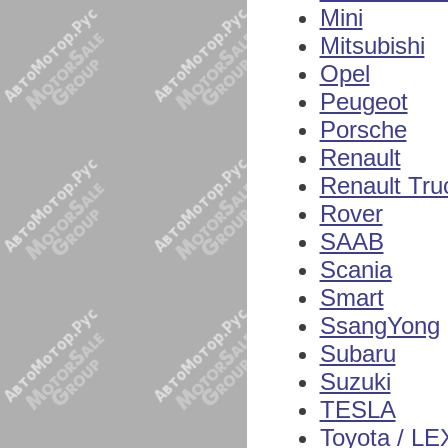
Mini
Mitsubishi
Opel
Peugeot
Porsche
Renault
Renault Tru
Rover
SAAB
Scania
Smart
SsangYong
Subaru
Suzuki
TESLA
Toyota / L