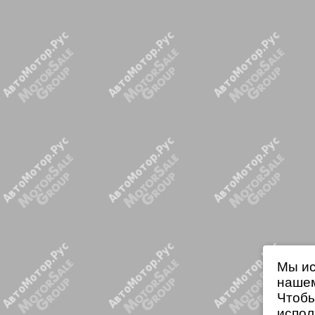
Мы ис
нашем
Чтобы
испол