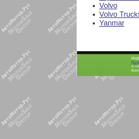
Volvo
Volvo Truck
Yanmar
Инфо
Пол
© «
Конт