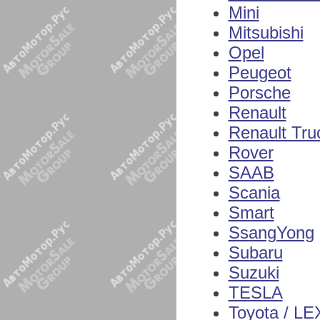
Mini
Mitsubishi
Opel
Peugeot
Porsche
Renault
Renault Tru
Rover
SAAB
Scania
Smart
SsangYong
Subaru
Suzuki
TESLA
Toyota / L