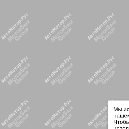
Мы ис
нашем
Чтобы
испол