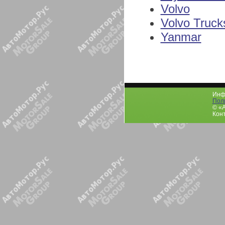
Volvo
Volvo Truck
Yanmar
Инфо
Пол
© «
Конт