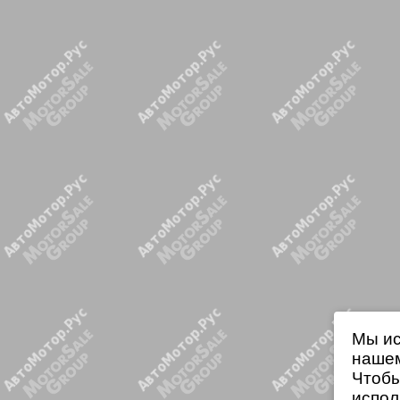
Мы ис
нашем
Чтобы
испол