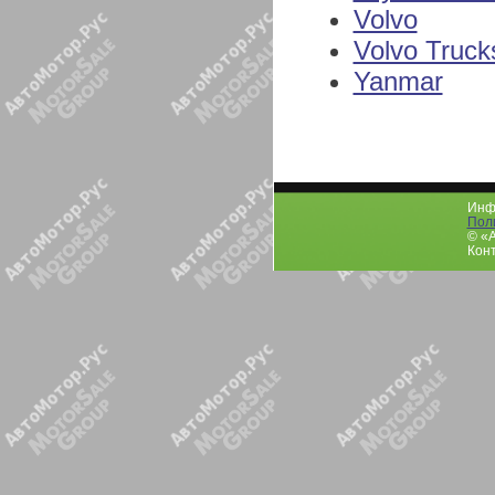
Volvo
Volvo Truck
Yanmar
Инфо
Пол
© «
Конт