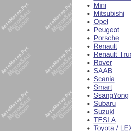
Mini
Mitsubishi
Opel
Peugeot
Porsche
Renault
Renault Tru
Rover
SAAB
Scania
Smart
SsangYong
Subaru
Suzuki
TESLA
Toyota / L