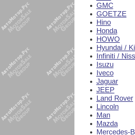
GMC
GOETZE
Hino
Honda
HOWO
Hyundai / K
Infiniti / Nis
Isuzu
Iveco
Jaguar
JEEP
Land Rover
Lincoln
Man
Mazda
Mercedes-B