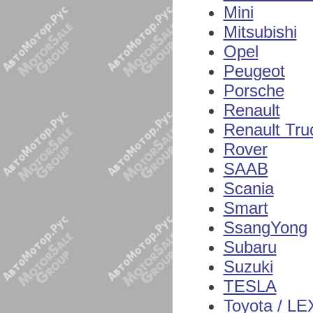
Mini
Mitsubishi
Opel
Peugeot
Porsche
Renault
Renault Tru
Rover
SAAB
Scania
Smart
SsangYong
Subaru
Suzuki
TESLA
Toyota / L