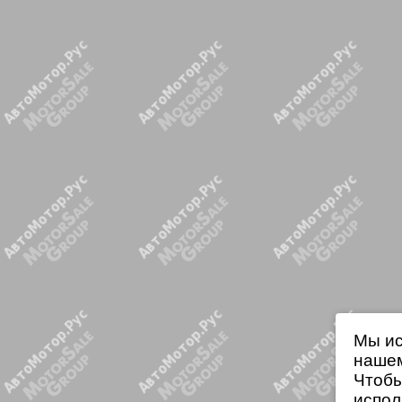
Мы ис
нашем
Чтобы
испол