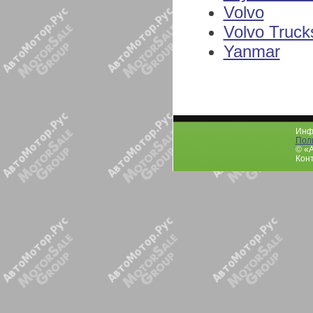
Volvo
Volvo Truck
Yanmar
Инфо
Пол
© «
Конт