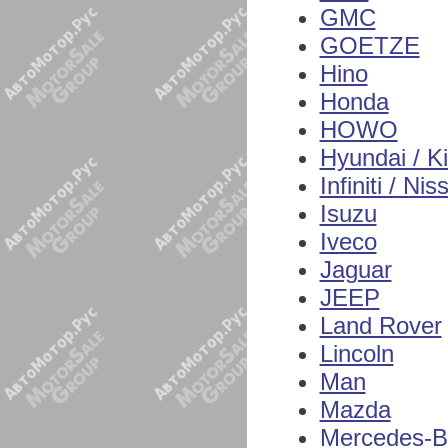
GMC
GOETZE
Hino
Honda
HOWO
Hyundai / K
Infiniti / Nis
Isuzu
Iveco
Jaguar
JEEP
Land Rover
Lincoln
Man
Mazda
Mercedes-B