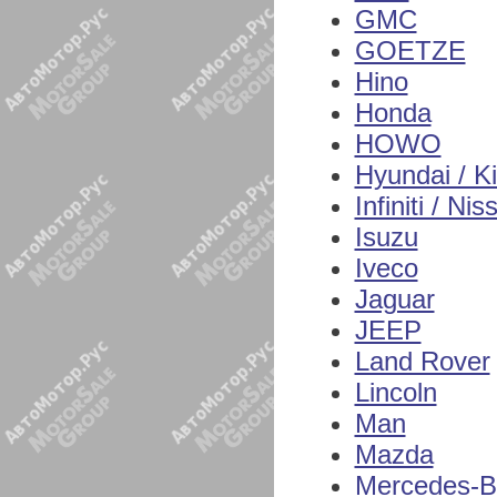
GMC
GOETZE
Hino
Honda
HOWO
Hyundai / K
Infiniti / Nis
Isuzu
Iveco
Jaguar
JEEP
Land Rover
Lincoln
Man
Mazda
Mercedes-B