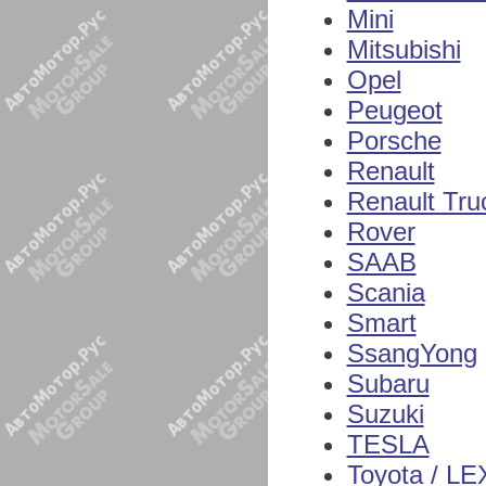
Mini
Mitsubishi
Opel
Peugeot
Porsche
Renault
Renault Tru
Rover
SAAB
Scania
Smart
SsangYong
Subaru
Suzuki
TESLA
Toyota / L