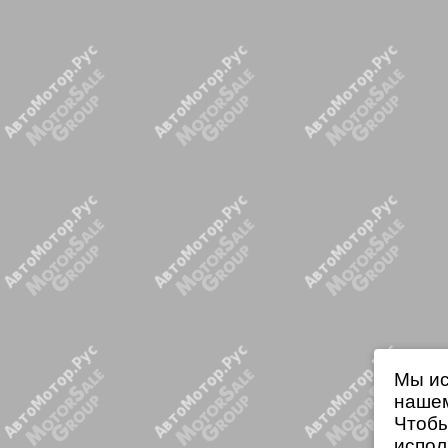
Мы ис
нашем
Чтобы
испол