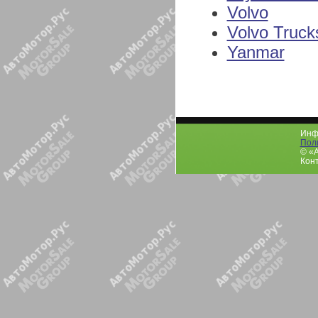
Volvo
Volvo Truck
Yanmar
Инфо
Пол
© «
Конт