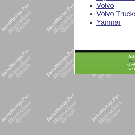
Volvo
Volvo Truck
Yanmar
Инфо
Пол
© «
Конт