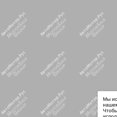
Мы ис
нашем
Чтобы
испол