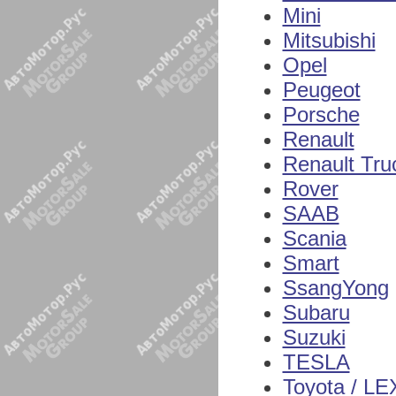
Mini
Mitsubishi
Opel
Peugeot
Porsche
Renault
Renault Tru
Rover
SAAB
Scania
Smart
SsangYong
Subaru
Suzuki
TESLA
Toyota / L