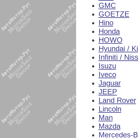
GMC
GOETZE
Hino
Honda
HOWO
Hyundai / K
Infiniti / Nis
Isuzu
Iveco
Jaguar
JEEP
Land Rover
Lincoln
Man
Mazda
Mercedes-B