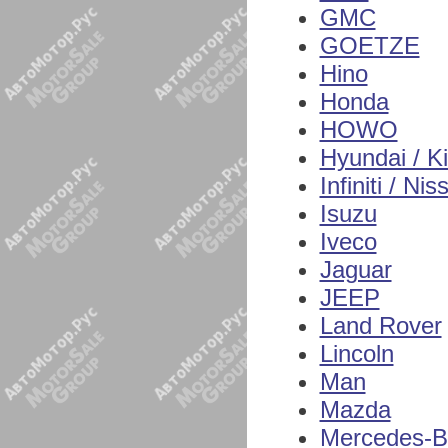
GMC
GOETZE
Hino
Honda
HOWO
Hyundai / K
Infiniti / Nis
Isuzu
Iveco
Jaguar
JEEP
Land Rover
Lincoln
Man
Mazda
Mercedes-B