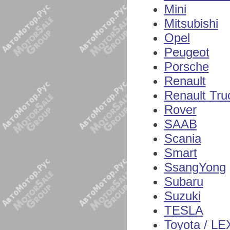
Mini
Mitsubishi
Opel
Peugeot
Porsche
Renault
Renault Tru
Rover
SAAB
Scania
Smart
SsangYong
Subaru
Suzuki
TESLA
Toyota / L