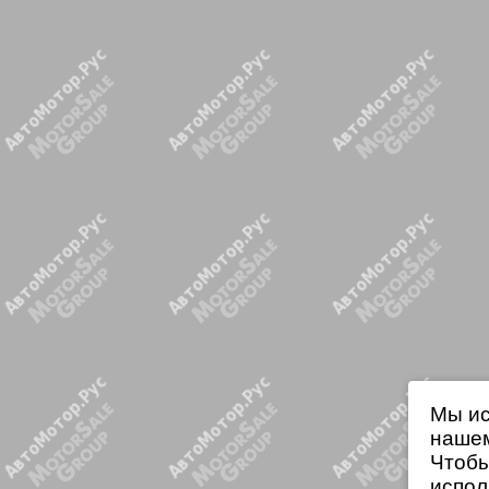
Мы ис
нашем
Чтобы
испол