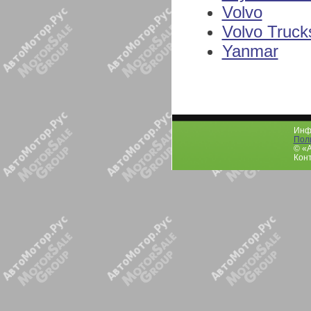
Volvo
Volvo Truck
Yanmar
Инфо
Пол
© «
Конт