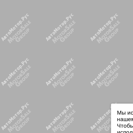
Мы ис
нашем
Чтобы
испол