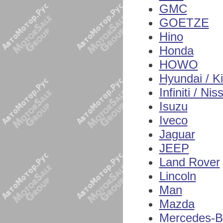
GMC
GOETZE
Hino
Honda
HOWO
Hyundai / K
Infiniti / Nis
Isuzu
Iveco
Jaguar
JEEP
Land Rover
Lincoln
Man
Mazda
Mercedes-B