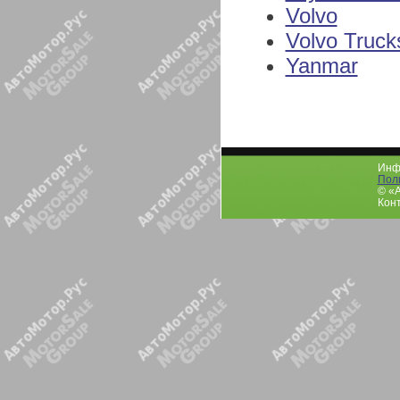
Volvo
Volvo Truck
Yanmar
Инфо
Пол
© «
Конт