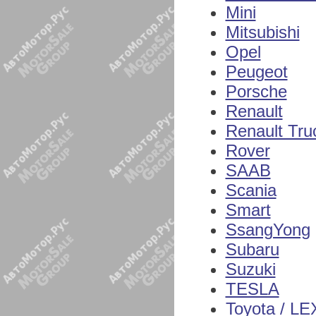
Mini
Mitsubishi
Opel
Peugeot
Porsche
Renault
Renault Tru
Rover
SAAB
Scania
Smart
SsangYong
Subaru
Suzuki
TESLA
Toyota / L