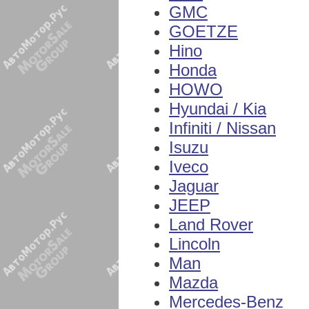
GMC
GOETZE
Hino
Honda
HOWO
Hyundai / Kia
Infiniti / Nissan
Isuzu
Iveco
Jaguar
JEEP
Land Rover
Lincoln
Man
Mazda
Mercedes-Benz