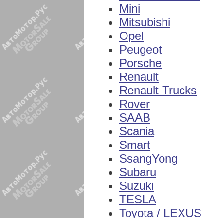
Mini
Mitsubishi
Opel
Peugeot
Porsche
Renault
Renault Trucks
Rover
SAAB
Scania
Smart
SsangYong
Subaru
Suzuki
TESLA
Toyota / LEXUS