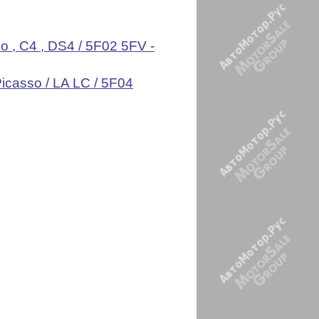
 , C4 , DS4 / 5F02 5FV -
icasso / LA LC / 5F04