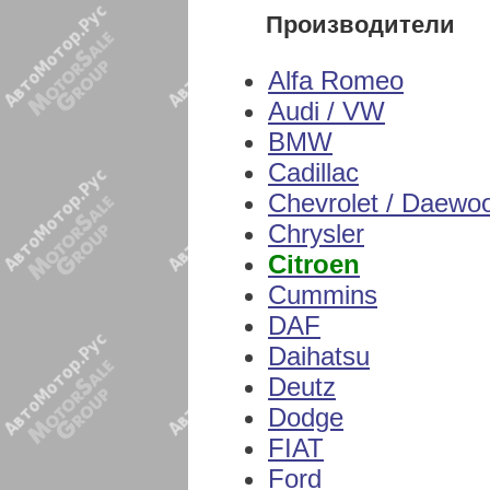
Производители
Alfa Romeo
Audi / VW
BMW
Cadillac
Chevrolet / Daewo
Chrysler
Citroen
Cummins
DAF
Daihatsu
Deutz
Dodge
FIAT
Ford