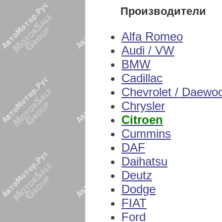
Производители
Alfa Romeo
Audi / VW
BMW
Cadillac
Chevrolet / Daewo
Chrysler
Citroen
Cummins
DAF
Daihatsu
Deutz
Dodge
FIAT
Ford