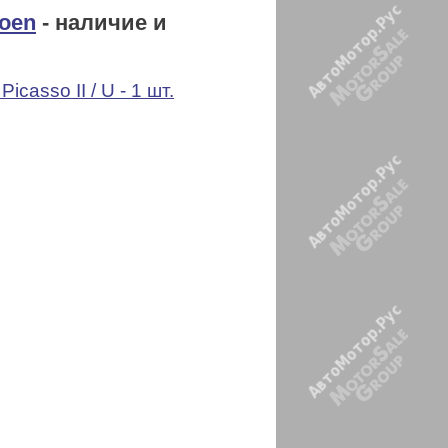
roen
- наличие и
icasso II / U - 1 шт.