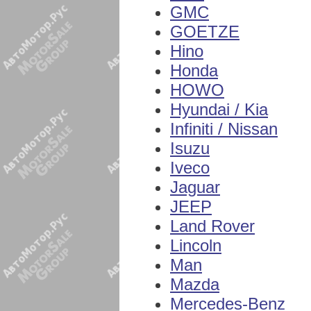
GMC
GOETZE
Hino
Honda
HOWO
Hyundai / Kia
Infiniti / Nissan
Isuzu
Iveco
Jaguar
JEEP
Land Rover
Lincoln
Man
Mazda
Mercedes-Benz