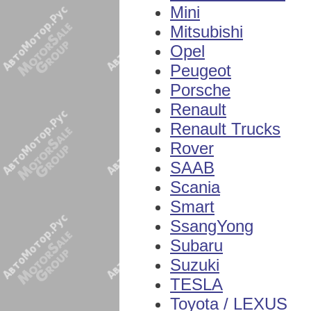
Mini
Mitsubishi
Opel
Peugeot
Porsche
Renault
Renault Trucks
Rover
SAAB
Scania
Smart
SsangYong
Subaru
Suzuki
TESLA
Toyota / LEXUS