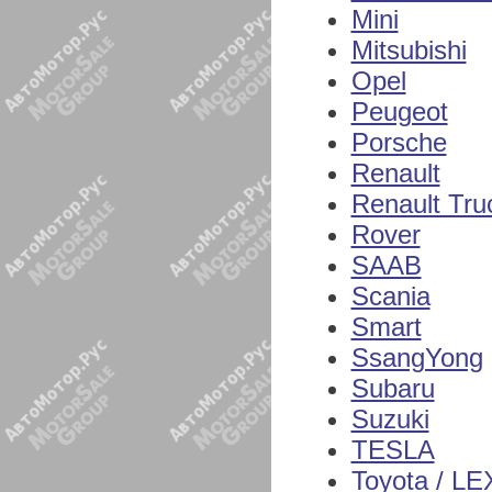
Mini
Mitsubishi
Opel
Peugeot
Porsche
Renault
Renault Tru
Rover
SAAB
Scania
Smart
SsangYong
Subaru
Suzuki
TESLA
Toyota / L