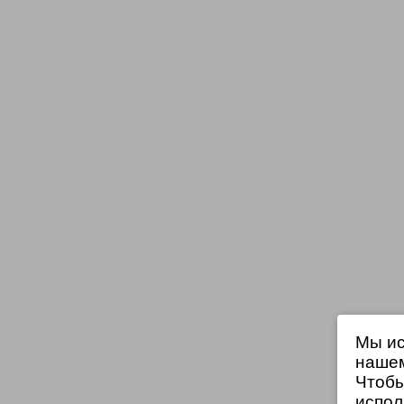
Мы ис
нашем
Чтобы
испол