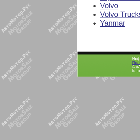
Volvo
Volvo Truck
Yanmar
Инфо
Пол
© «
Конт