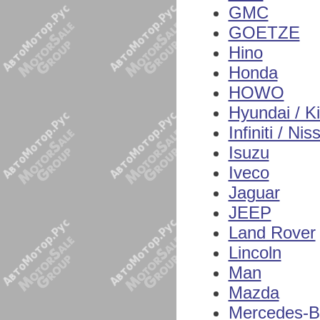
GMC
GOETZE
Hino
Honda
HOWO
Hyundai / K
Infiniti / Nis
Isuzu
Iveco
Jaguar
JEEP
Land Rover
Lincoln
Man
Mazda
Mercedes-B