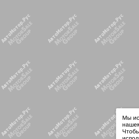
Мы ис
нашем
Чтобы
испол