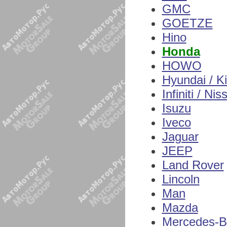
GMC
GOETZE
Hino
Honda
HOWO
Hyundai / K
Infiniti / Nis
Isuzu
Iveco
Jaguar
JEEP
Land Rover
Lincoln
Man
Mazda
Mercedes-B