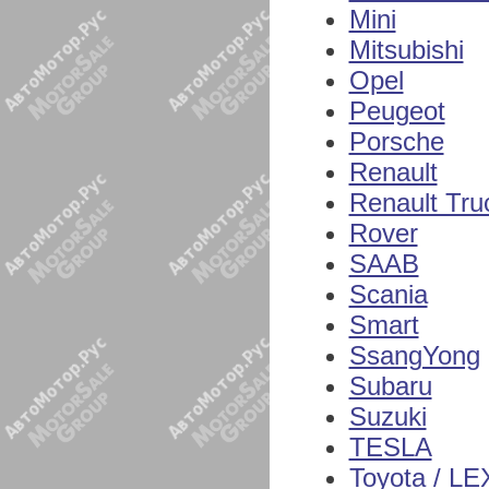
Mini
Mitsubishi
Opel
Peugeot
Porsche
Renault
Renault Tru
Rover
SAAB
Scania
Smart
SsangYong
Subaru
Suzuki
TESLA
Toyota / L