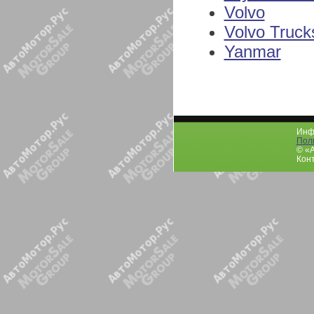
Volvo
Volvo Truck
Yanmar
Инфо
Пол
© «
Конт