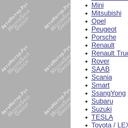
Mini
Mitsubishi
Opel
Peugeot
Porsche
Renault
Renault Tru
Rover
SAAB
Scania
Smart
SsangYong
Subaru
Suzuki
TESLA
Toyota / L