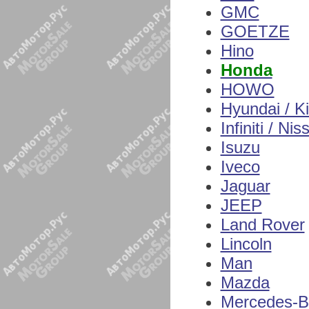
GMC
GOETZE
Hino
Honda
HOWO
Hyundai / K
Infiniti / Nis
Isuzu
Iveco
Jaguar
JEEP
Land Rover
Lincoln
Man
Mazda
Mercedes-B