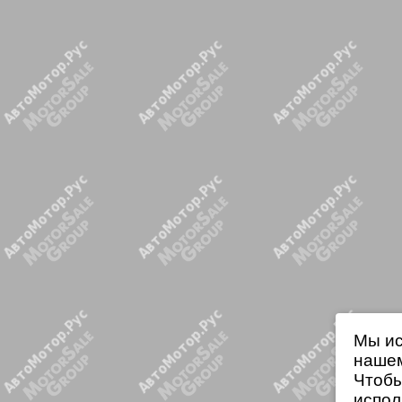
Мы ис
нашем
Чтобы
испол