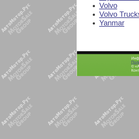
Volvo
Volvo Truck
Yanmar
Инфо
Пол
© «
Конт