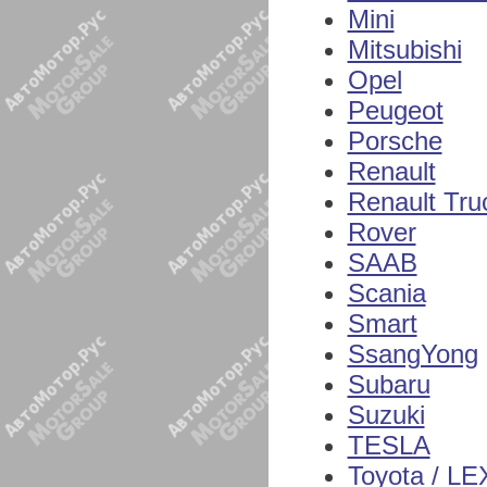
Mini
Mitsubishi
Opel
Peugeot
Porsche
Renault
Renault Tru
Rover
SAAB
Scania
Smart
SsangYong
Subaru
Suzuki
TESLA
Toyota / L