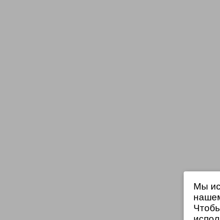
Мы ис
нашем
Чтобы
испол