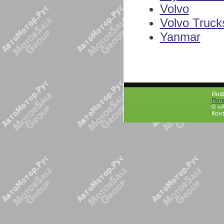
Volvo
Volvo Truck
Yanmar
Инфо
Пол
© «
Конт