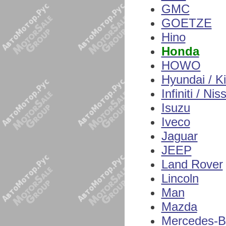
GMC
GOETZE
Hino
Honda
HOWO
Hyundai / K
Infiniti / Nis
Isuzu
Iveco
Jaguar
JEEP
Land Rover
Lincoln
Man
Mazda
Mercedes-B