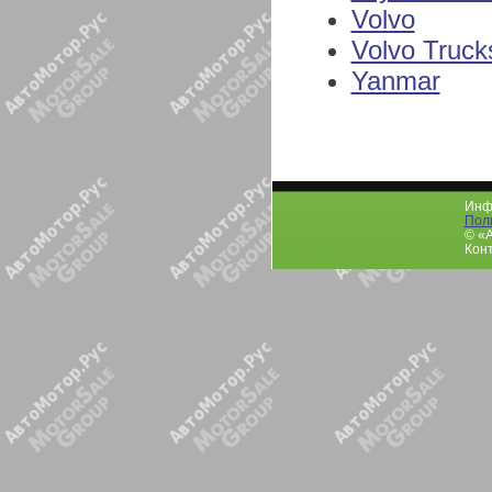
Volvo
Volvo Truck
Yanmar
Инфо
Пол
© «
Конт