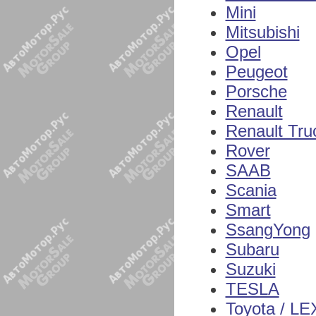
Mini
Mitsubishi
Opel
Peugeot
Porsche
Renault
Renault Tru
Rover
SAAB
Scania
Smart
SsangYong
Subaru
Suzuki
TESLA
Toyota / L