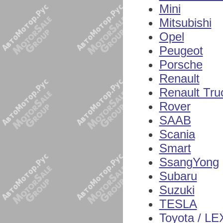
Mini
Mitsubishi
Opel
Peugeot
Porsche
Renault
Renault Tru
Rover
SAAB
Scania
Smart
SsangYong
Subaru
Suzuki
TESLA
Toyota / L