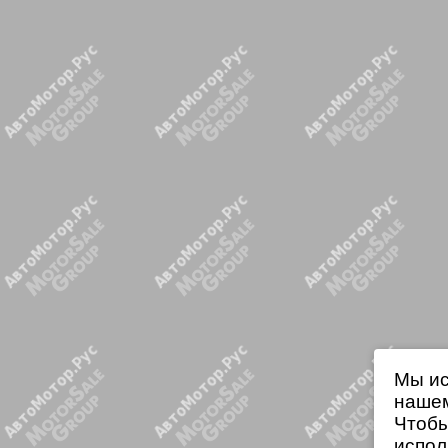
Мы ис
нашем
Чтобы
испол