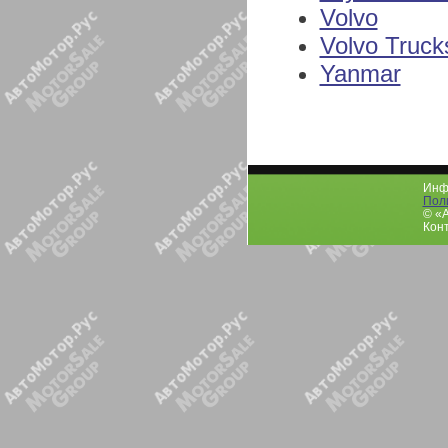
Volvo
Volvo Truck
Yanmar
Инфо
Пол
© «
Конт