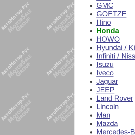
GMC
GOETZE
Hino
Honda
HOWO
Hyundai / K
Infiniti / Nis
Isuzu
Iveco
Jaguar
JEEP
Land Rover
Lincoln
Man
Mazda
Mercedes-B