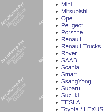
Mini
Mitsubishi
Opel
Peugeot
Porsche
Renault
Renault Trucks
Rover
SAAB
Scania
Smart
SsangYong
Subaru
Suzuki
TESLA
Toyota / LEXUS