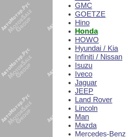
GMC
GOETZE
Hino
Honda
HOWO
Hyundai / Kia
Infiniti / Nissan
Isuzu
Iveco
Jaguar
JEEP
Land Rover
Lincoln
Man
Mazda
Mercedes-Benz