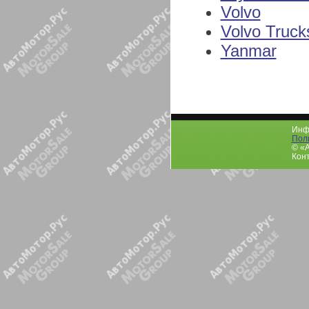
Volvo
Volvo Truck
Yanmar
Инфо
Пол
© «
Конт