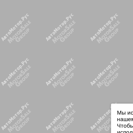
Мы ис
нашем
Чтобы
испол