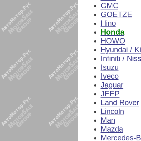
GMC
GOETZE
Hino
Honda
HOWO
Hyundai / K
Infiniti / Nis
Isuzu
Iveco
Jaguar
JEEP
Land Rover
Lincoln
Man
Mazda
Mercedes-B