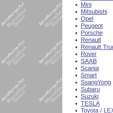
Mini
Mitsubishi
Opel
Peugeot
Porsche
Renault
Renault Tru
Rover
SAAB
Scania
Smart
SsangYong
Subaru
Suzuki
TESLA
Toyota / L