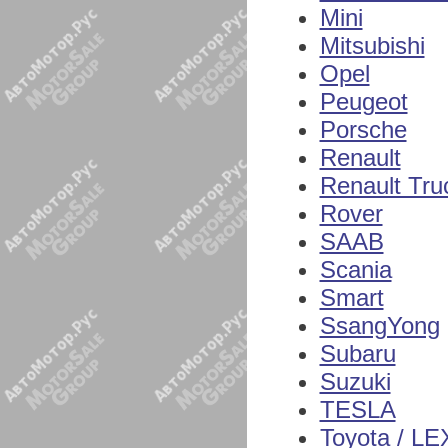
Mini
Mitsubishi
Opel
Peugeot
Porsche
Renault
Renault Tru
Rover
SAAB
Scania
Smart
SsangYong
Subaru
Suzuki
TESLA
Toyota / L