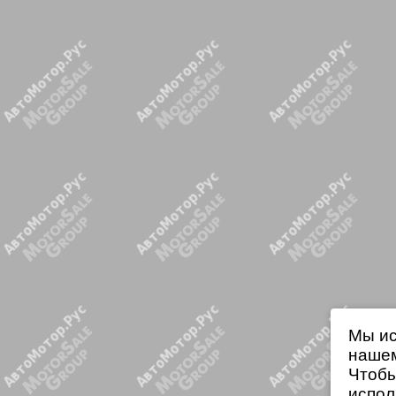
Мы ис
нашем
Чтобы
испол