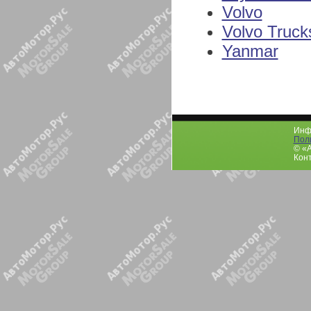
Volvo
Volvo Truck
Yanmar
Инфо
Пол
© «
Конт