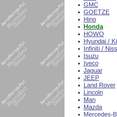
GMC
GOETZE
Hino
Honda
HOWO
Hyundai / K
Infiniti / Nis
Isuzu
Iveco
Jaguar
JEEP
Land Rover
Lincoln
Man
Mazda
Mercedes-B