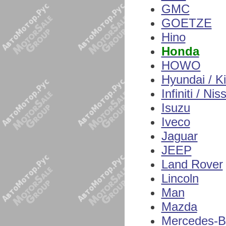
GMC
GOETZE
Hino
Honda
HOWO
Hyundai / K
Infiniti / Nis
Isuzu
Iveco
Jaguar
JEEP
Land Rover
Lincoln
Man
Mazda
Mercedes-B