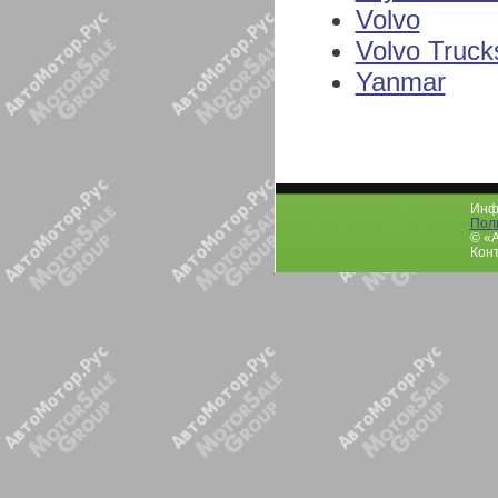
Volvo
Volvo Truck
Yanmar
Инфо
Пол
© «
Конт