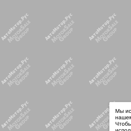
Мы ис
нашем
Чтобы
испол