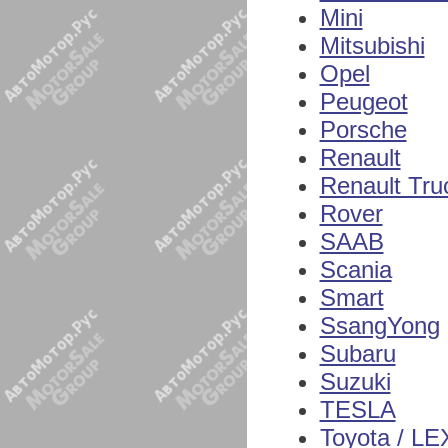
Mini
Mitsubishi
Opel
Peugeot
Porsche
Renault
Renault Tru
Rover
SAAB
Scania
Smart
SsangYong
Subaru
Suzuki
TESLA
Toyota / L