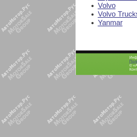
Volvo
Volvo Truck
Yanmar
Инфо
Пол
© «
Конт