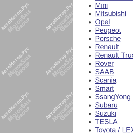
Mini
Mitsubishi
Opel
Peugeot
Porsche
Renault
Renault Tru
Rover
SAAB
Scania
Smart
SsangYong
Subaru
Suzuki
TESLA
Toyota / L