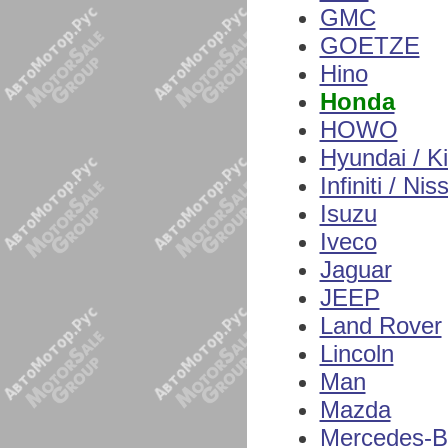
GMC
GOETZE
Hino
Honda
HOWO
Hyundai / K
Infiniti / Nis
Isuzu
Iveco
Jaguar
JEEP
Land Rover
Lincoln
Man
Mazda
Mercedes-B