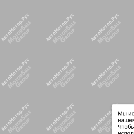
Мы ис
нашем
Чтобы
испол