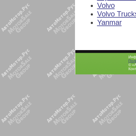
Volvo
Volvo Truck
Yanmar
Инфо
Пол
© «
Конт