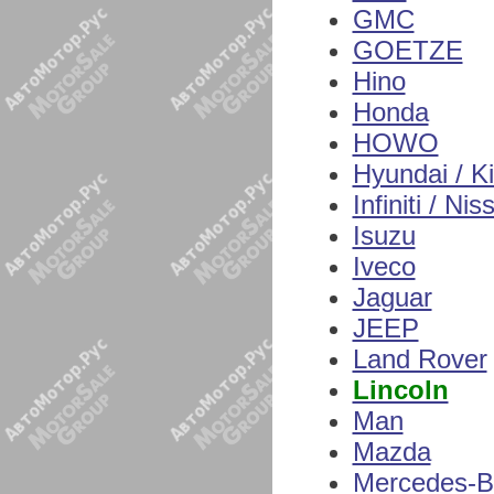
GMC
GOETZE
Hino
Honda
HOWO
Hyundai / K
Infiniti / Nis
Isuzu
Iveco
Jaguar
JEEP
Land Rover
Lincoln
Man
Mazda
Mercedes-B