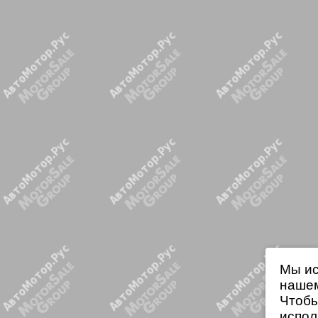
Мы ис
нашем
Чтобы
испол