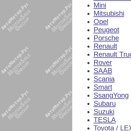
Mini
Mitsubishi
Opel
Peugeot
Porsche
Renault
Renault Tru
Rover
SAAB
Scania
Smart
SsangYong
Subaru
Suzuki
TESLA
Toyota / L