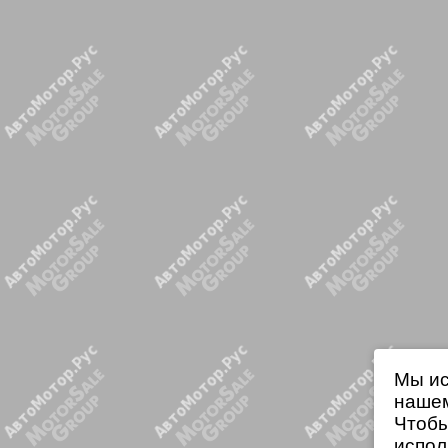
Мы ис
нашем
Чтобы
испол