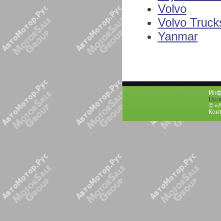
Volvo
Volvo Truck
Yanmar
Инфо
Пол
© «
Конт