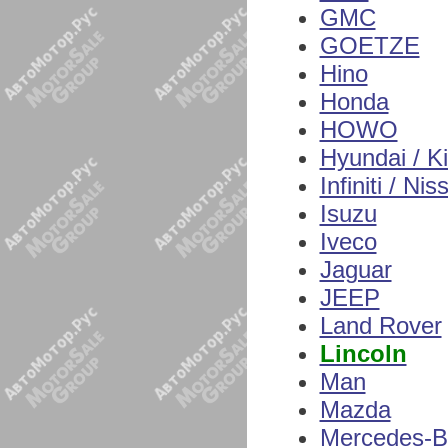
GMC
GOETZE
Hino
Honda
HOWO
Hyundai / K
Infiniti / Nis
Isuzu
Iveco
Jaguar
JEEP
Land Rover
Lincoln
Man
Mazda
Mercedes-B