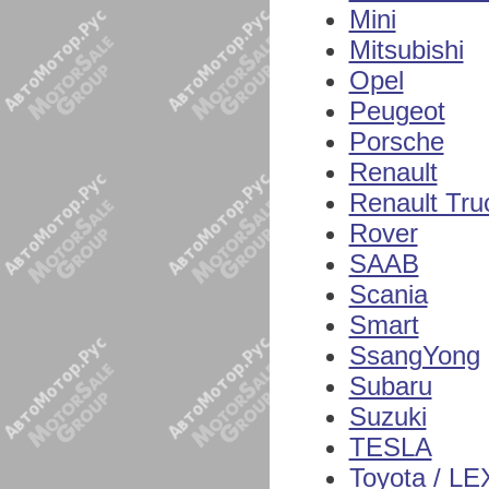
Mini
Mitsubishi
Opel
Peugeot
Porsche
Renault
Renault Tru
Rover
SAAB
Scania
Smart
SsangYong
Subaru
Suzuki
TESLA
Toyota / L